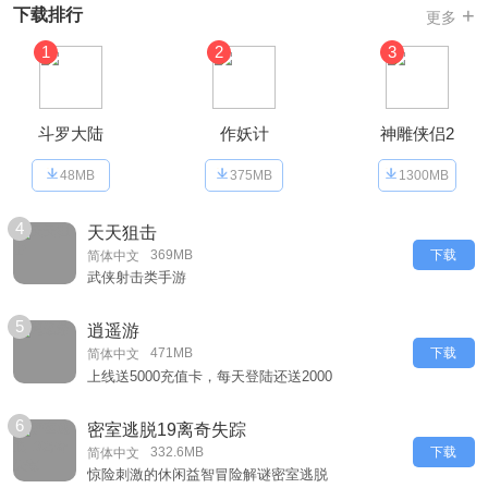
+
下载排行
更多
1
2
3
斗罗大陆
作妖计
神雕侠侣2
48MB
375MB
1300MB
4
天天狙击
369MB
下载
简体中文
武侠射击类手游
5
逍遥游
471MB
下载
简体中文
上线送5000充值卡，每天登陆还送2000
6
密室逃脱19离奇失踪
332.6MB
下载
简体中文
惊险刺激的休闲益智冒险解谜密室逃脱