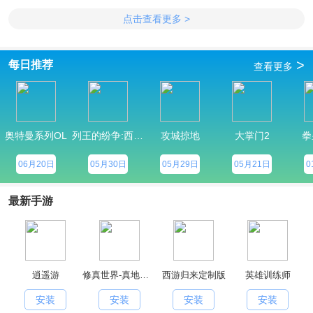
点击查看更多 >
>
每日推荐
查看更多
奥特曼系列OL
列王的纷争:西部大陆
攻城掠地
大掌门2
拳
06月20日
05月30日
05月29日
05月21日
0
最新手游
逍遥游
修真世界-真地藏养龙
西游归来定制版
英雄训练师
安装
安装
安装
安装