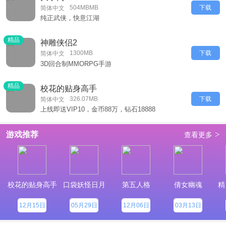
504MBMB
下载
简体中文
纯正武侠，快意江湖
精品
神雕侠侣2
1300MB
下载
简体中文
3D回合制MMORPG手游
精品
校花的贴身高手
326.07MB
下载
简体中文
上线即送VIP10，金币88万，钻石18888
>
游戏推荐
查看更多
校花的贴身高手
口袋妖怪日月
第五人格
倩女幽魂
精
12月15日
05月29日
12月06日
03月13日