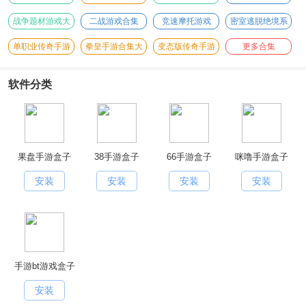
战争题材游戏大
二战游戏合集
竞速摩托游戏
密室逃脱绝境系
全
列游戏
单职业传奇手游
拳皇手游合集大
变态版传奇手游
更多合集
全
大全
软件分类
果盘手游盒子
38手游盒子
66手游盒子
咪噜手游盒子
安装
安装
安装
安装
手游bt游戏盒子
安装