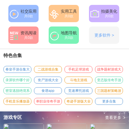
社交应用
实用工具
拍摄美化
共0款
共0款
共0款
资讯阅读
地图导航
更多软件 >
共0款
共0款
特色合集
拳皇手游合集大
二战游戏合集
手机足球游戏
战争题材游戏大
全
全
录屏软件哪个好
丧尸游戏大全
斗地主游戏
变态版传奇手游
用
大全
密室逃脱绝境系
食谱app
竞速摩托游戏
三国题材策略游
列游戏
戏
手机音乐播放器
单职业传奇手游
奇迹手游版大全
更多合集
>
游戏专区
查看更多