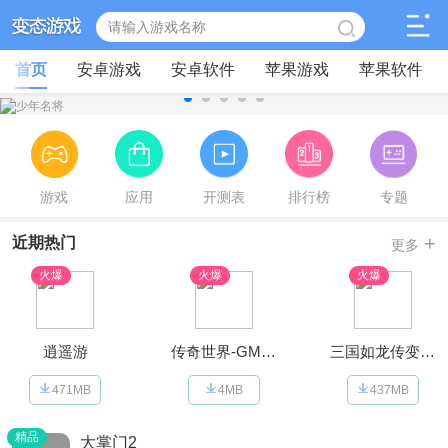
首页
安卓游戏
安卓软件
苹果游戏
苹果软件
游戏
应用
开测表
排行榜
专题
+
近期热门
更多
火爆
火爆
火爆
逍遥游
传奇世界-GM打怪爆红包
三国如龙传变态版
471MB
4MB
437MB
精品
大掌门2