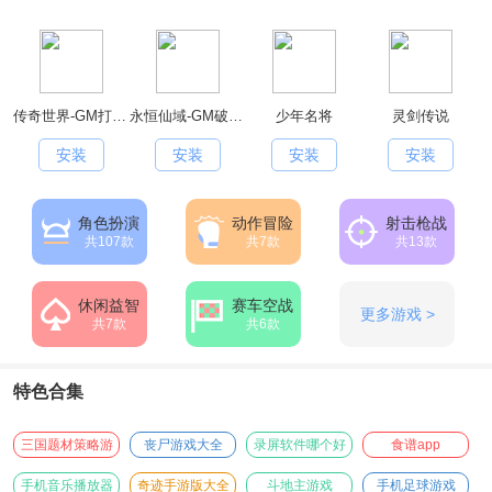
传奇世界-GM打怪爆红包
永恒仙域-GM破解刷充
少年名将
灵剑传说
安装
安装
安装
安装
角色扮演
动作冒险
射击枪战
共107款
共7款
共13款
休闲益智
赛车空战
更多游戏 >
共7款
共6款
特色合集
三国题材策略游
丧尸游戏大全
录屏软件哪个好
食谱app
戏
用
手机音乐播放器
奇迹手游版大全
斗地主游戏
手机足球游戏