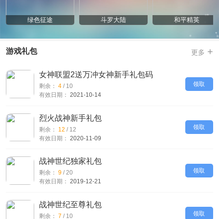
绿色征途
斗罗大陆
和平精英
+
游戏礼包
更多
女神联盟2送万冲女神新手礼包码
领取
剩余：
4
/
10
有效日期：
2021-10-14
烈火战神新手礼包
领取
剩余：
12
/
12
有效日期：
2020-11-09
战神世纪独家礼包
领取
剩余：
9
/
20
有效日期：
2019-12-21
战神世纪至尊礼包
领取
剩余：
7
/
10